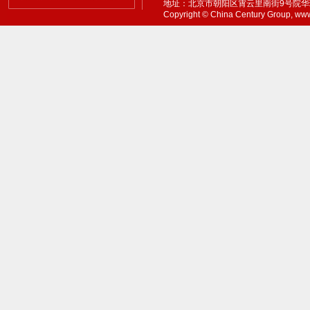
地址：北京市朝阳区霄云里南街9号院华
Copyright © China Century Group, www