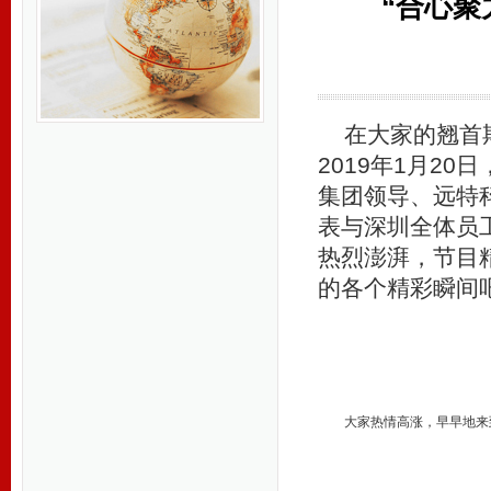
“合心聚
在大家的翘首
2019年1月20
集团领导、远特
表与深圳全体员
热烈澎湃，节目
的各个精彩瞬间
大家热情高涨，早早地来