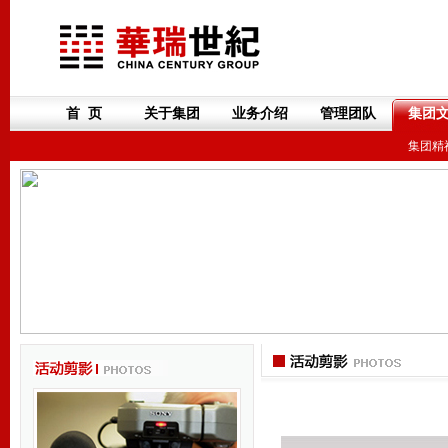
首 页
关于集团
业务介绍
管理团队
集团
集团精