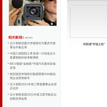
北斗智联控股方华瑞世纪与重庆市签
诗朗诵“华瑞之歌”
署合作备忘录
中国工程院院士李克强一行莅临北斗
星通智联科技考察调研
BICV揽获“金辑奖”中国汽车新供应链
百强
热烈祝贺华瑞世纪集团荣获AAA级信
用企业荣誉称号
北斗智联2021年第三季度董事会在宿
迁召开
北斗智联喜获2021年度卫星导航定位
创新应用金奖